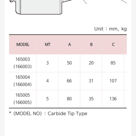
Unit : mm, kg
MODEL
MT
A
B
C
165003
3
50
20
85
5
(166003)
165004
4
66
31
107
7
(166004)
165005
5
80
35
136
7
(166005)
* (MODEL NO) : Carbide Tip Type