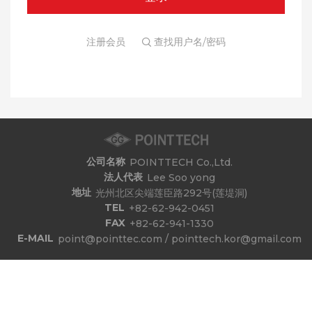
注册会员
查找用户名/密码
公司名称
POINTTECH Co.,Ltd.
法人代表
Lee Soo yong
地址
光州北区尖端莲臣路292号(莲堤洞)
TEL
+82-62-942-0451
FAX
+82-62-941-1330
E-MAIL
point@pointtec.com / pointtech.kor@gmail.com