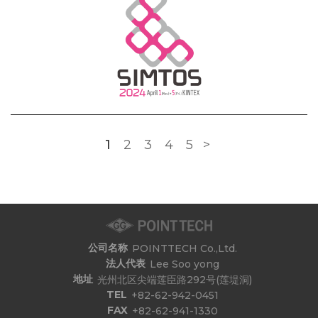
1
2
3
4
5
>
公司名称
POINTTECH Co.,Ltd.
法人代表
Lee Soo yong
地址
光州北区尖端莲臣路292号(莲堤洞)
TEL
+82-62-942-0451
FAX
+82-62-941-1330