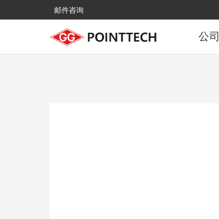
邮件咨询
公
公
发
主
全国
来