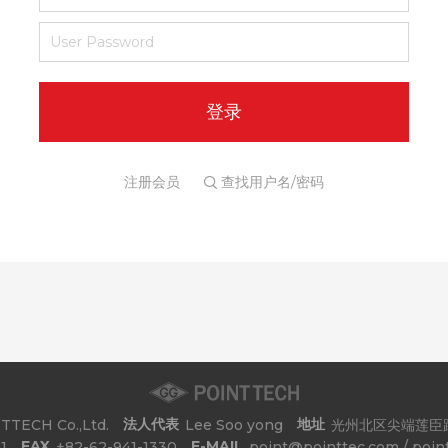
注册会员
查找用户名/密码
法人代表
地址
TTECH Co.,Ltd.
Lee Soo yong
光州北区尖端莲臣路
FAX
E-MAIL
1
+82-62-941-1330
point@pointtec.com / poin