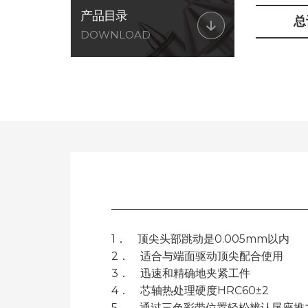
产品目录
总
DOWNLOAD
1． 顶尖头部跳动是0.005mm以内
2． 适合与端面驱动顶尖配合使用
3． 迅速和精确地夹紧工件
4． 芯轴热处理硬度HRC60±2
5． 通过三色彩带位置轻松辨认尾座推