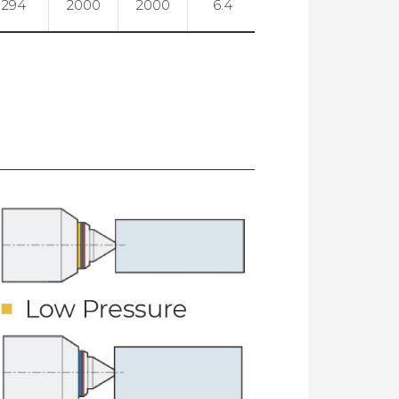
294
2000
2000
6.4
0.005