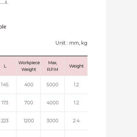
Unit : mm, kg
Workpiece
Max,
Max, Run
L
Weight
Weight
R.P.M
Out
145
400
5000
1.2
0.005
173
700
4000
1.2
0.005
223
1200
3000
2.4
0.005