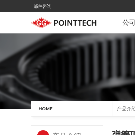
邮件咨询
公
公
发
主
全国
来
产品介
HOME
弹簧顶