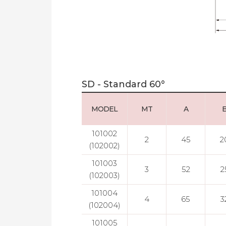
SD - Standard 60°
MODEL
MT
A
101002
2
45
2
(102002)
101003
3
52
2
(102003)
101004
4
65
3
(102004)
101005