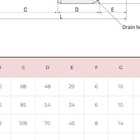
B
C
D
E
F
G
0
68
48
29
6
10
5
85
54
34
6
10
2
108
70
45
8
14