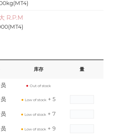
200kg(MT4)
大 R.P.M
000(MT4)
库存
量
会员
Out of stock
会员
+ 5
Low of stock
会员
+ 7
Low of stock
会员
+ 9
Low of stock