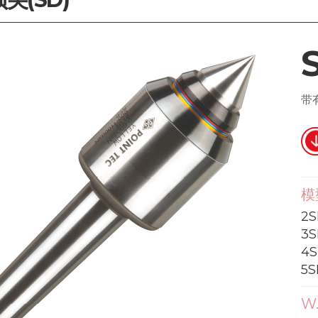
带
模
2S
3S
4S
5S
W