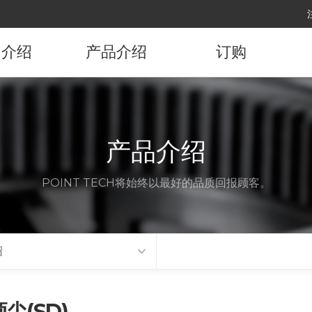
司介绍
产品介绍
订购
司概要
产品资讯
订购产品
展沿革
产品介绍
要顾客
POINT TECH将始终以最好的品质回报顾客。
代理店
访路线
绍
尖(SD)