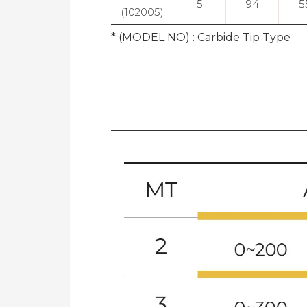
5
94
5
(102005)
* (MODEL NO) : Carbide Tip Type