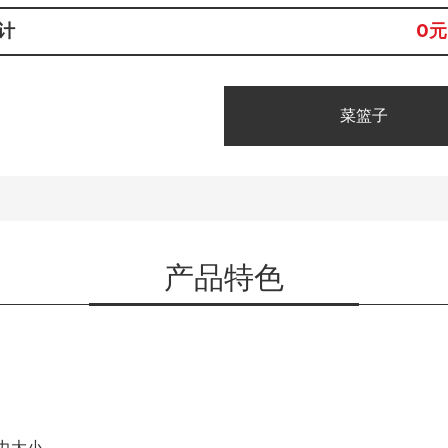
计
0
元
菜篮子
产品特色
力大小