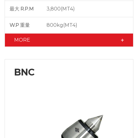
最大 R.P.M
3,800(MT4)
W.P 重量
800kg(MT4)
MORE
BNC