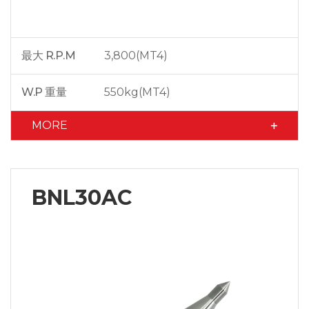
最大 R.P.M
3,800(MT4)
W.P 重量
550kg(MT4)
MORE
BNL30AC