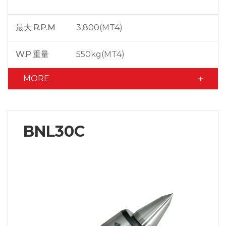
最大 R.P.M
3,800(MT4)
W.P 重量
550kg(MT4)
MORE
BNL30C