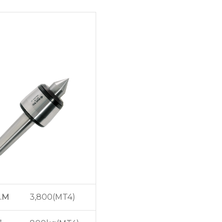
N
.M
3,800(MT4)