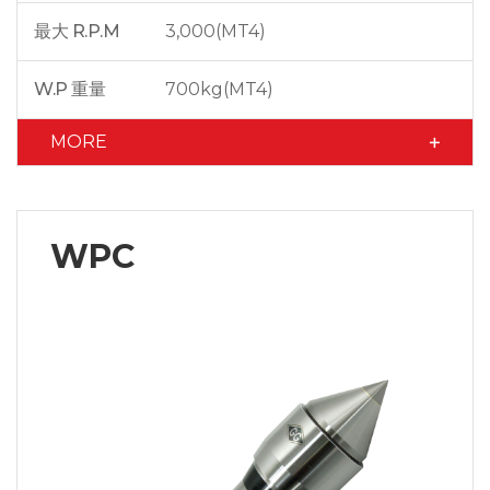
最大 R.P.M
3,000(MT4)
W.P 重量
700kg(MT4)
MORE
WPC