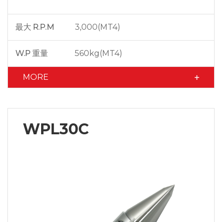
最大 R.P.M
3,000(MT4)
W.P 重量
560kg(MT4)
MORE
WPL30C