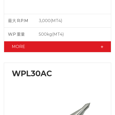
最大 R.P.M
3,000(MT4)
W.P 重量
500kg(MT4)
MORE
WPL30AC