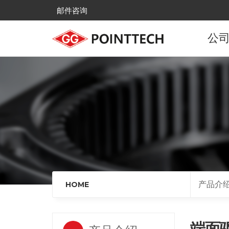
邮件咨询
公
公
发
主
全国
来
产品介
HOME
端面驱