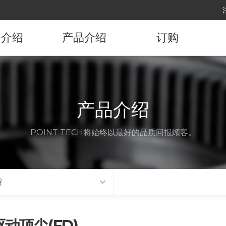
司介绍
产品介绍
订购
司概要
产品资讯
订购产品
展沿革
产品介绍
要顾客
POINT TECH将始终以最好的品质回报顾客。
代理店
访路线
绍
动顶尖(FD)