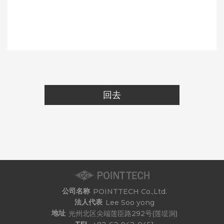
回去
公司名称
POINTTECH Co.,Ltd.
法人代表
Lee Soo yong
地址
光州北区尖端莲臣路292号(莲堤洞)