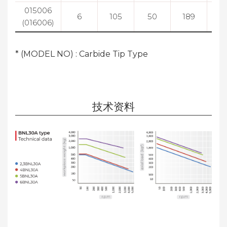
015006
6
105
50
189
81
(016006)
* (MODEL NO) : Carbide Tip Type
技术资料