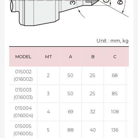
Unit : mm, kg
MODEL
MT
A
B
C
015002
2
50
25
68
43
(016002)
015003
3
50
25
85
43
(016003)
015004
4
69
32
108
5
(016004)
015005
5
88
40
136
7
(016005)