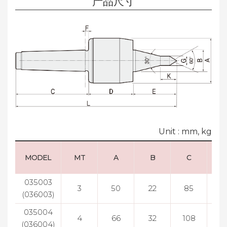
产品尺寸
Unit : mm, kg
MODEL
MT
A
B
C
035003
3
50
22
85
51
(036003)
035004
4
66
32
108
6
(036004)