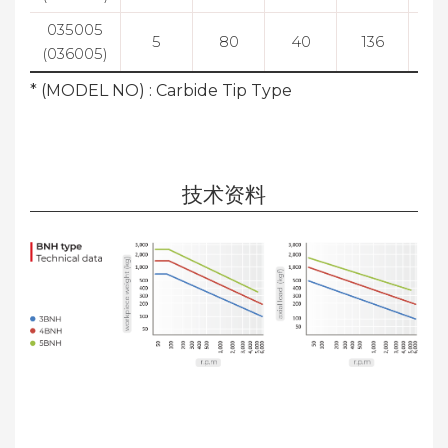
035005
5
80
40
136
7
(036005)
* (MODEL NO) : Carbide Tip Type
技术资料