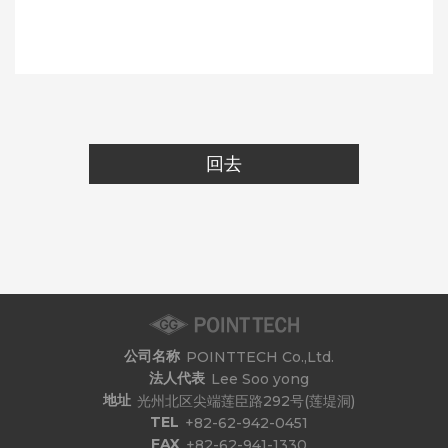
回去
公司名称
POINTTECH Co.,Ltd.
法人代表
Lee Soo yong
地址
光州北区尖端莲臣路292号(莲堤洞)
TEL
+82-62-942-0451
FAX
+82-62-941-1330