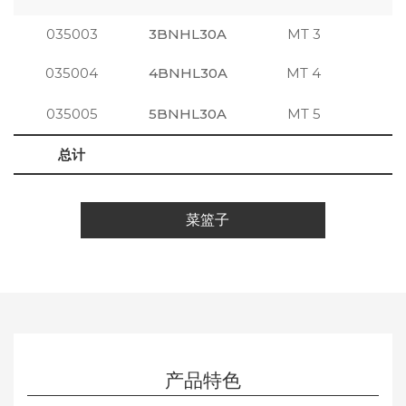
035003
3BNHL30A
MT 3
注
035004
4BNHL30A
MT 4
注
035005
5BNHL30A
MT 5
注
总计
菜篮子
产品特色