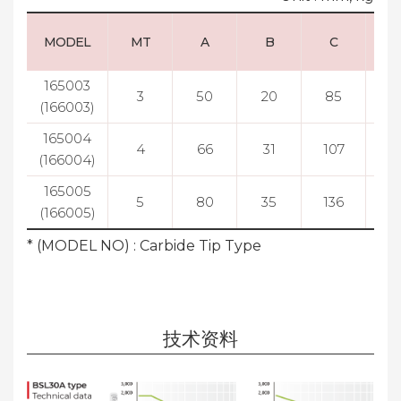
MODEL
MT
A
B
C
165003
3
50
20
85
5
(166003)
165004
4
66
31
107
7
(166004)
165005
5
80
35
136
7
(166005)
* (MODEL NO) : Carbide Tip Type
技术资料