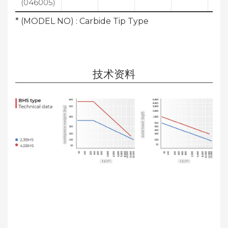
(046005)
* (MODEL NO) : Carbide Tip Type
技术资料