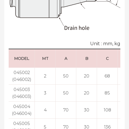
Unit : mm, kg
MODEL
MT
A
B
C
045002
2
50
20
68
5
(046002)
045003
3
50
20
85
5
(046003)
045004
4
70
30
108
7
(046004)
045005
5
70
30
136
7