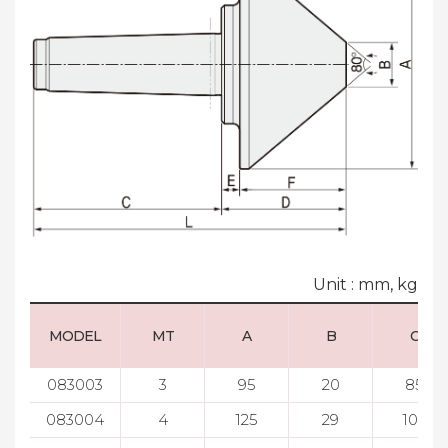
Unit : mm, kg
MODEL
MT
A
B
C
083003
3
95
20
85
083004
4
125
29
108