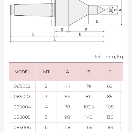
Unit : mm, kg
MODEL
MT
A
B
C
085002
2
44
79
68
32
085003
3
56
86
85
28
085004
4
78
103.5
108
26
085005
5
98
140
136
41
085006
6
118
165
189
44