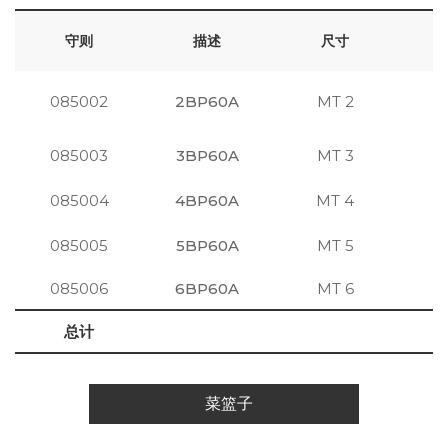
守则
描述
尺寸
085002
2BP60A
MT 2
注
085003
3BP60A
MT 3
注
085004
4BP60A
MT 4
注
085005
5BP60A
MT 5
注
085006
6BP60A
MT 6
注
总计
菜篮子