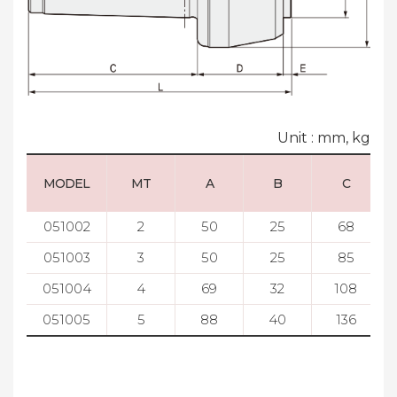
Unit : mm, kg
MODEL
MT
A
B
C
051002
2
50
25
68
051003
3
50
25
85
051004
4
69
32
108
051005
5
88
40
136