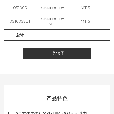
051005
5BNI BODY
MT 5
注
5BNI BODY
051005SET
MT 5
注
SET
总计
菜篮子
产品特色
1. 顶尖本体内锥孔的跳动是0.003mm以内