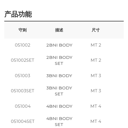
产品功能
守则
描述
尺寸
051002
2BNI BODY
MT 2
注
2BNI BODY
051002SET
MT 2
注
SET
051003
3BNI BODY
MT 3
注
3BNI BODY
051003SET
MT 3
注
SET
051004
4BNI BODY
MT 4
注
4BNI BODY
051004SET
MT 4
注
SET