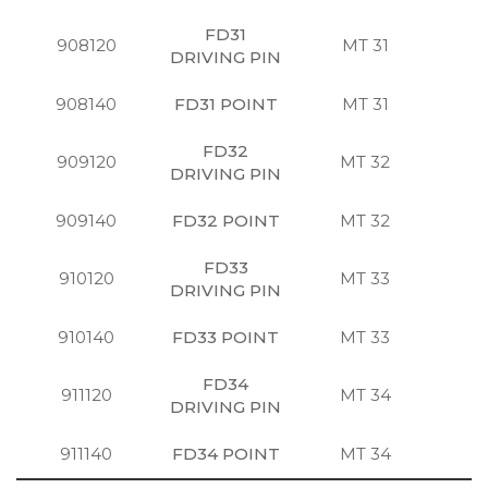
FD31
908120
MT 31
注
DRIVING PIN
908140
FD31 POINT
MT 31
注
FD32
909120
MT 32
注
DRIVING PIN
909140
FD32 POINT
MT 32
注
FD33
910120
MT 33
注
DRIVING PIN
910140
FD33 POINT
MT 33
注
FD34
911120
MT 34
注
DRIVING PIN
911140
FD34 POINT
MT 34
注