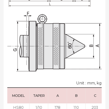
Unit : mm, kg
MODEL
TAPER
A
B
C
HS80
1/10
178
110
203