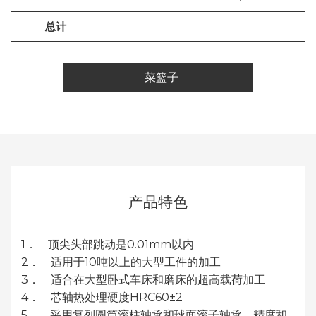
总计
菜篮子
产品特色
1． 顶尖头部跳动是0.01mm以内
2． 适用于10吨以上的大型工件的加工
3． 适合在大型卧式车床和磨床的超高载荷加工
4． 芯轴热处理硬度HRC60±2
5． 采用复列圆筒滚柱轴承和球面滚子轴承，精度和