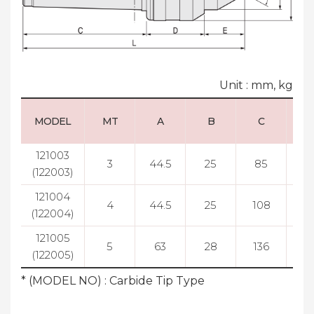
Unit : mm, kg
MODEL
MT
A
B
C
121003
3
44.5
25
85
4
(122003)
121004
4
44.5
25
108
4
(122004)
121005
5
63
28
136
5
(122005)
* (MODEL NO) : Carbide Tip Type