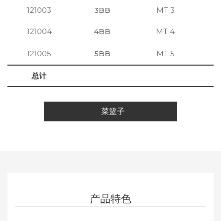
121003
3BB
MT 3
注
121004
4BB
MT 4
注
121005
5BB
MT 5
注
总计
菜篮子
产品特色